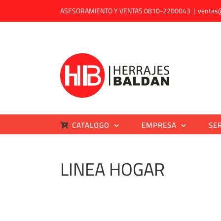
Saltar
ASESORAMIENTO Y VENTAS 0810-2200043
|
ventas
al
contenido
CATALOGO
EMPRESA
SE
LINEA HOGAR