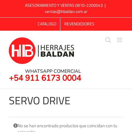
Saltar
ASESORAMIENTO Y VENTAS 0810-2200043
|
al
ventas@hbaldan.com.ar
contenido
CATALOGO
REVENDEDORES
WHATSAPP COMERCIAL
+54 911 6173 0004
SERVO DRIVE
No se han encontrado productos que coincidan con tu